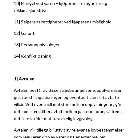
10] Mangel ved varen – kjøperens rettigheter og
reklamasjonsfrist
11] Selgerens rettigheter ved kjøperens mislighold
12] Garanti
13] Personopplysninger
14] Konfliktløsning
1] Avtalen
Avtalen består av disse salgsbetingelsene, opplysninger
gitt i bestillingsløsningen og eventuelt særskilt avtalte
vilkår. Ved eventuell motstrid mellom opplysningene, går
det som særskilt er avtalt mellom partene foran, så fremt
det ikke strider mot ufravikelig lovgivning.
Avtalen vil i tillegg bli utfylt av relevante lovbestemmelser
som regulerer kjøp av varer og tjenester mellom