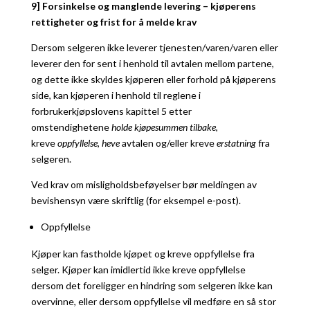
9] Forsinkelse og manglende levering – kjøperens
rettigheter og frist for å melde krav
Dersom selgeren ikke leverer tjenesten/varen/varen eller
leverer den for sent i henhold til avtalen mellom partene,
og dette ikke skyldes kjøperen eller forhold på kjøperens
side, kan kjøperen i henhold til reglene i
forbrukerkjøpslovens kapittel 5 etter
omstendighetene
holde kjøpesummen tilbake
,
kreve
oppfyllelse
,
heve
avtalen og/eller kreve
erstatning
fra
selgeren.
Ved krav om misligholdsbeføyelser bør meldingen av
bevishensyn være skriftlig (for eksempel e-post).
Oppfyllelse
Kjøper kan fastholde kjøpet og kreve oppfyllelse fra
selger. Kjøper kan imidlertid ikke kreve oppfyllelse
dersom det foreligger en hindring som selgeren ikke kan
overvinne, eller dersom oppfyllelse vil medføre en så stor