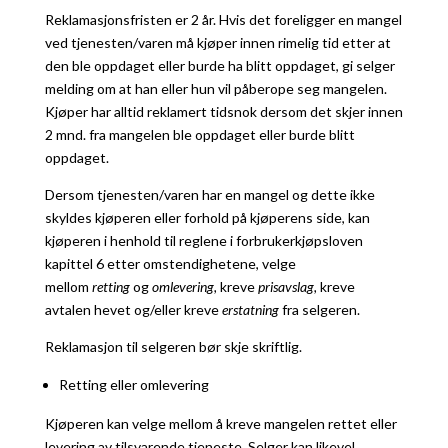
Reklamasjonsfristen er 2 år. Hvis det foreligger en mangel
ved tjenesten/varen må kjøper innen rimelig tid etter at
den ble oppdaget eller burde ha blitt oppdaget, gi selger
melding om at han eller hun vil påberope seg mangelen.
Kjøper har alltid reklamert tidsnok dersom det skjer innen
2 mnd. fra mangelen ble oppdaget eller burde blitt
oppdaget.
Dersom tjenesten/varen har en mangel og dette ikke
skyldes kjøperen eller forhold på kjøperens side, kan
kjøperen i henhold til reglene i forbrukerkjøpsloven
kapittel 6 etter omstendighetene, velge
mellom
retting
og
omlevering
,
kreve
prisavslag
,
kreve
avtalen hevet og/eller kreve
erstatning
fra selgeren.
Reklamasjon til selgeren bør skje skriftlig.
Retting eller omlevering
Kjøperen kan velge mellom å kreve mangelen rettet eller
levering av tilsvarende tjeneste. Selger kan likevel