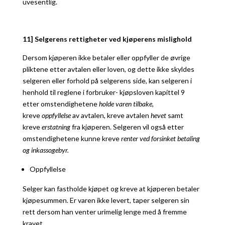
uvesentlig.
11] Selgerens rettigheter ved kjøperens mislighold
Dersom kjøperen ikke betaler eller oppfyller de øvrige
pliktene etter avtalen eller loven, og dette ikke skyldes
selgeren eller forhold på selgerens side, kan selgeren i
henhold til reglene i forbruker- kjøpsloven kapittel 9
etter omstendighetene
holde varen tilbake
,
kreve
oppfyllelse
av avtalen, kreve avtalen
hevet
samt
kreve
erstatnin
g
fra kjøperen. Selgeren vil også etter
omstendighetene kunne kreve
renter ved forsinket betaling
og inkassogebyr.
Oppfyllelse
Selger kan fastholde kjøpet og kreve at kjøperen betaler
kjøpesummen. Er varen ikke levert, taper selgeren sin
rett dersom han venter urimelig lenge med å fremme
kravet.