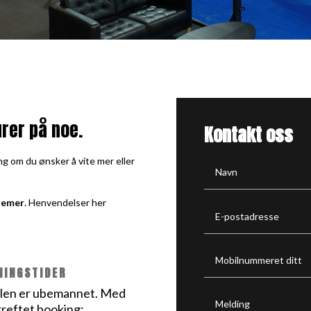
rer på noe.
Kontakt oss
ng om du ønsker å vite mer eller
lemer
.
Henvendelser her
NINGSTIDER
len er ubemannet.
Med
reftet booking: