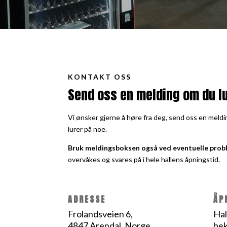
KONTAKT OSS
Send oss en melding om du lu
Vi ønsker gjerne å høre fra deg, send oss en meldi
lurer på noe.
Bruk meldingsboksen også ved eventuelle prob
overvåkes og svares på i hele hallens åpningstid.
ADRESSE
ÅP
Frolandsveien 6,
Hal
4847
Arendal, Norge
bek